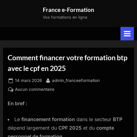
Skip
France e-Formation
to
Vos formations en ligne
content
Comment financer votre formation btp
avec le cpf en 2025
Posted
By
14 mars 2026
admin_franceeformation
on
sur
Aucun commentaire
Comment
En bref :
financer
votre
formation
Le
financement formation
dans le secteur
BTP
btp
dépend largement du
CPF 2025
et du
compte
avec
personnel de formation
.