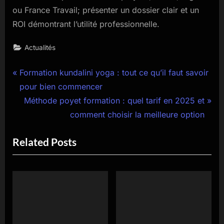
ou France Travail; présenter un dossier clair et un
ROI démontrant l’utilité professionnelle.
Actualités
Navigation
P
Formation kundalini yoga : tout ce qu’il faut savoir
r
pour bien commencer
de
e
N
Méthode poyet formation : quel tarif en 2025 et
l’article
v
e
comment choisir la meilleure option
i
x
Related Posts
o
t
u
P
s
o
P
s
o
t
s
: