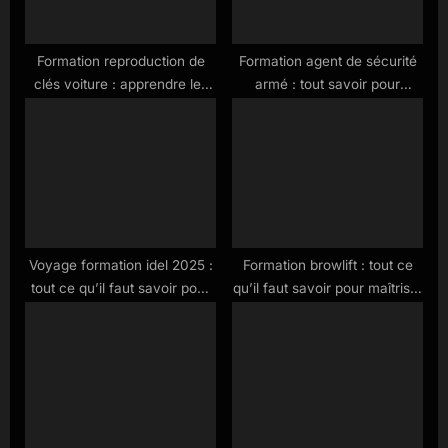
t
:
Formation reproduction de
Formation agent de sécurité
clés voiture : apprendre les
armé : tout savoir pour
techniques essentielles en
exercer ce métier en 2025
2025
Voyage formation idel 2025 :
Formation browlift : tout ce
tout ce qu’il faut savoir pour
qu’il faut savoir pour maîtriser
réussir
la technique en 2025