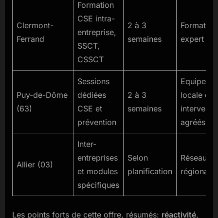
Formation
CSE intra-
Clermont-
2 à 3
Formateur
entreprise,
Ferrand
semaines
expert loc
SSCT,
CSSCT
Sessions
Equipe
Puy-de-Dôme
dédiées
2 à 3
locale et
(63)
CSE et
semaines
intervenan
prévention
agréés
Inter-
entreprises
Selon
Réseau
Allier (03)
et modules
planification
régional
spécifiques
Les points forts de cette offre, résumés:
réactivité
,