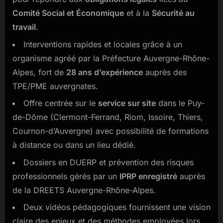
tout
Comité Social et Économique
et à la
Sécurité au
ce
qu’il
travail
.
faut
Interventions rapides et locales grâce à un
savoir
organisme agréé par la Préfecture Auvergne-Rhône-
en
2025
Alpes, fort de
28 ans d’expérience
auprès des
TPE/PME auvergnates.
Offre centrée sur le
service sur site
dans le Puy-
de-Dôme (Clermont-Ferrand, Riom, Issoire, Thiers,
Cournon-d’Auvergne) avec possibilité de formations
à distance ou dans un lieu dédié.
Dossiers en DUERP et prévention des risques
professionnels gérés par un
IPRP enregistré
auprès
de la DREETS Auvergne-Rhône-Alpes.
Deux vidéos pédagogiques fournissent une vision
claire des enjeux et des méthodes employées lors