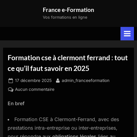
Skip
France e-Formation
to
Vos formations en ligne
content
Formation cse à clermont ferrand : tout
ce qu’il faut savoir en 2025
Posted
By
17 décembre 2025
admin_franceeformation
on
sur
Aucun commentaire
Formation
En bref
cse
à
clermont
Formation CSE à Clermont-Ferrand, avec des
ferrand
prestations intra-entreprise ou inter-entreprises,
:
pour répondre aux
obligations légales
liées au