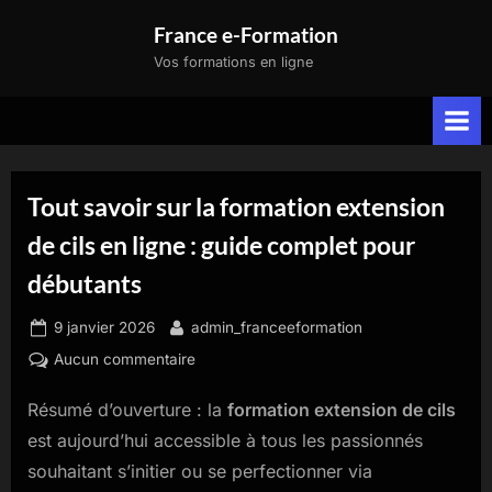
Skip
France e-Formation
to
Vos formations en ligne
content
Tout savoir sur la formation extension
de cils en ligne : guide complet pour
débutants
Posted
By
9 janvier 2026
admin_franceeformation
on
sur
Aucun commentaire
Tout
Résumé d’ouverture : la
formation extension de cils
savoir
sur
est aujourd’hui accessible à tous les passionnés
la
souhaitant s’initier ou se perfectionner via
formation