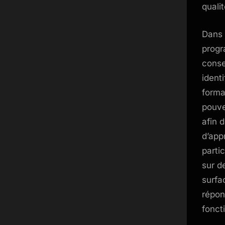
qualit
Dans 
progr
conse
ident
forma
pouve
afin 
d’appr
parti
sur d
surfa
répon
fonct