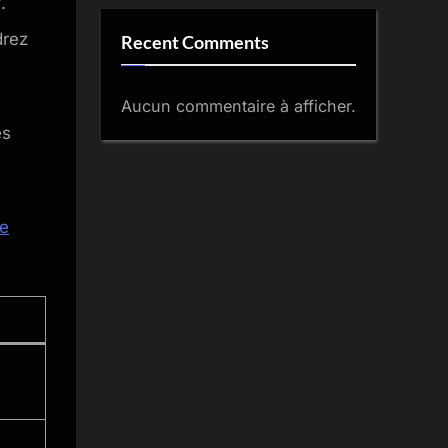
y
.
drez
Recent Comments
Aucun commentaire à afficher.
es
ne