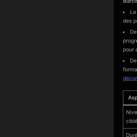
durci
La
des p
De
progr
pour 
De
forma
décor
Asp
Niv
cibl
Dur