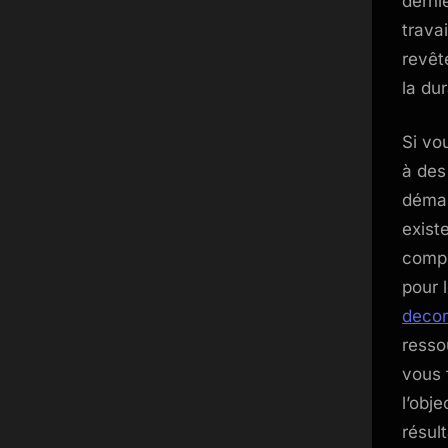
derni
trava
revêt
la dur
Si vo
à des
démar
exist
compl
pour 
decor
resso
vous 
l’obje
résul