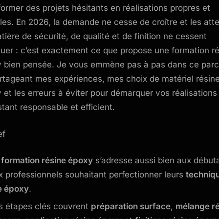
former des projets hésitants en réalisations propres et
les. En 2026, la demande ne cesse de croître et les att
tière de sécurité, de qualité et de finition ne cessent
luer : c’est exactement ce que propose une formation r
 bien pensée. Je vous emmène pas à pas dans ce parc
rtageant mes expériences, mes choix de matériel résin
 et les erreurs à éviter pour démarquer vos réalisations
stant responsable et efficient.
ef
a
formation résine époxy
s’adresse aussi bien aux début
x professionnels souhaitant perfectionner leurs
techniq
e époxy
.
s étapes clés couvrent
préparation surface
,
mélange ré