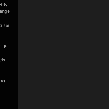
rie,
ange
riser
er que
s
els.
s
les