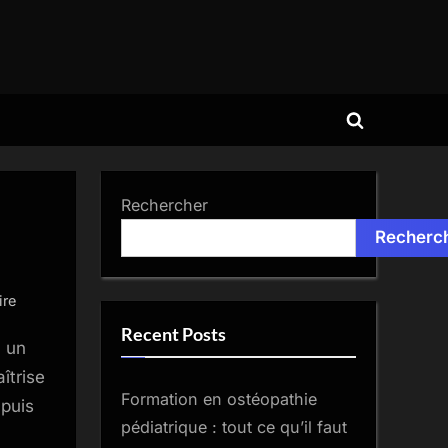
Toggle
search
form
Rechercher
Recherc
sur
ire
Formation
Recent Posts
u un
résine
epoxy
îtrise
Formation en ostéopathie
:
 puis
tout
pédiatrique : tout ce qu’il faut