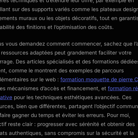
ères techniques et d’étendre leur offre, par exemple en
illant sur des supports variés comme les plateaux design
ements muraux ou les objets décoratifs, tout en garanti
abilité des finitions et l’optimisation des coûts.
us vous demandez comment commencer, sachez que l’
 ressources adaptées peut grandement faciliter votre
rage. Des articles spécialisés et des formations dédiée
ent, comme le montrent des exemples de parcours
émentaires sur le web :
formation moquette de pierre 
les mécanismes d’accès et financement, et
formation r
ative
pour les techniques esthétiques avancées. Ces
urces, bien que différentes, partagent l’objectif commun
faire gagner du temps et éviter les erreurs. Pour moi,
ctif reste clair : progresser avec sérénité et obtenir des
tats authentiques, sans compromis sur la sécurité et la