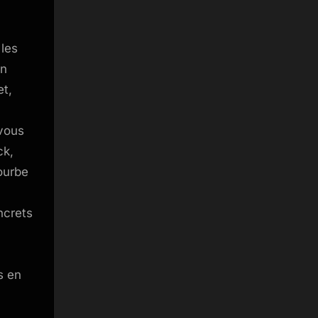
 les
on
et,
vous
ck,
ourbe
ncrets
s en