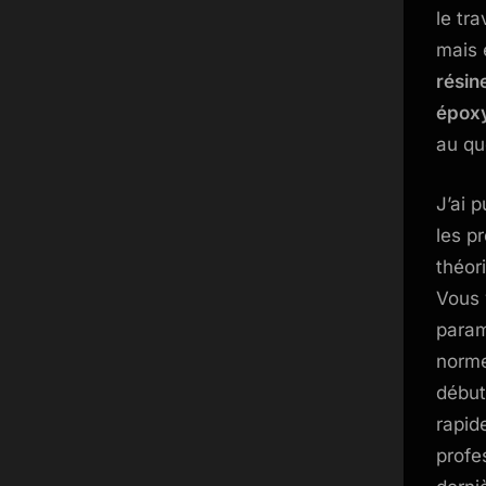
le tr
mais 
résin
épox
au qu
J’ai 
les p
théor
Vous 
param
norme
début
rapid
profe