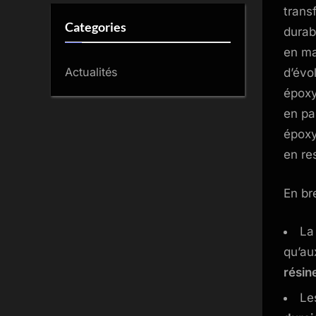
trans
Categories
durab
en ma
Actualités
d’évo
époxy
en pa
époxy
en re
En br
L
qu’au
résin
Le