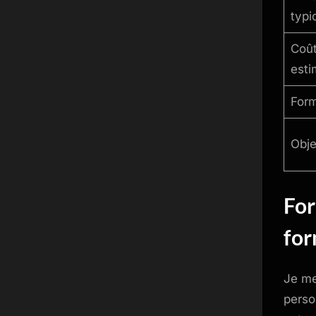
typi
Coû
esti
For
Obje
For
for
Je me
perso