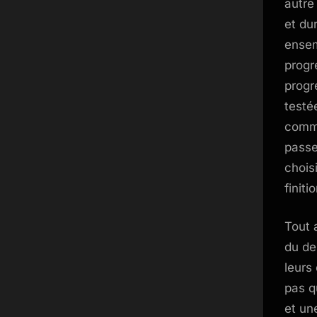
autre
et du
ensem
progr
progr
testé
comme
passe
chois
finiti
Tout 
du de
leurs 
pas q
et un