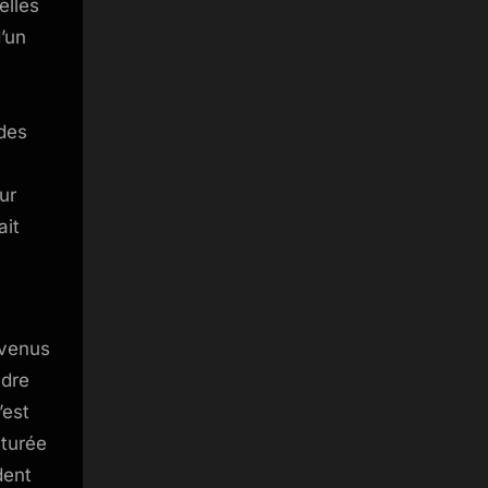
elles
d’un
odes
ur
ait
 venus
ndre
’est
cturée
dent