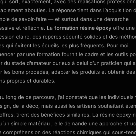
 qui sort, exactement, avec des réalisations professionn
rablement abouties. La réponse tient dans l’acquisition 
ble de savoir-faire — et surtout dans une démarche
essive et réfléchie. La
formation résine époxy
offre une
ession claire, des repères sécurité solides et des méth
es qui évitent les écueils les plus fréquents. Pour moi,
ncer par une formation fournit le cadre et les outils po
r du stade d’amateur curieux à celui d’un praticien qui s
ir les bons procédés, adapter les produits et obtenir des
ons propres et durables.
au long de ce parcours, j’ai constaté que les individuels
sign, de la déco, mais aussi les artisans souhaitant éte
offres, tirent des bénéfices similaires. La résine époxy n
u’un simple matériau ; elle demande une approche stru
e compréhension des réactions chimiques qui sous-ten