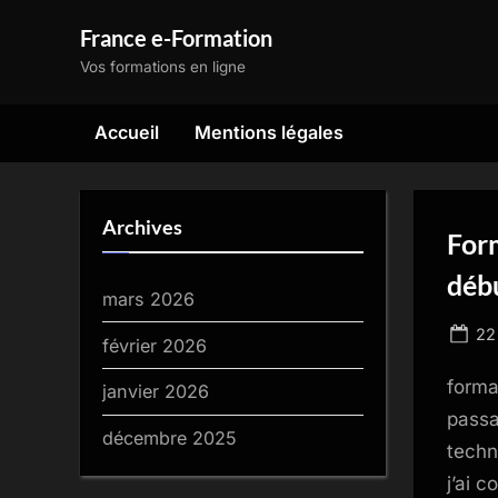
Skip
France e-Formation
to
Vos formations en ligne
content
Accueil
Mentions légales
Archives
Form
déb
mars 2026
Po
22
février 2026
on
forma
janvier 2026
passa
décembre 2025
techn
j’ai 