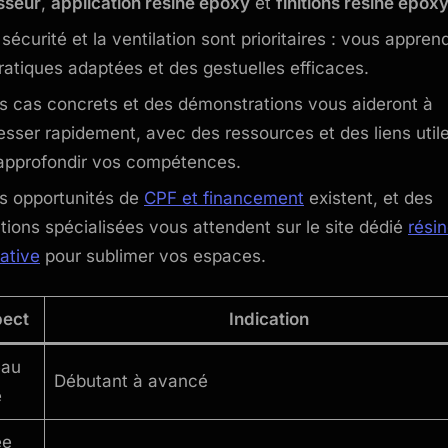
sseur
,
application résine époxy
et
finitions résine épox
 sécurité et la ventilation sont prioritaires : vous appren
ratiques adaptées et des gestuelles efficaces.
s cas concrets et des démonstrations vous aideront à
esser rapidement, avec des ressources et des liens util
approfondir vos compétences.
s opportunités de
CPF et financement
existent, et des
tions spécialisées vous attendent sur le site dédié
rési
ative
pour sublimer vos espaces.
ect
Indication
eau
Débutant à avancé
é
ée