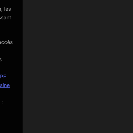
, les
ssant
accès
s
CPF
ésine
 :