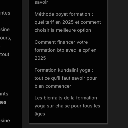
savoir
savoir
pour
entes
Méthode poyet formation :
débuter
quel tarif en 2025 et comment
efficacement
ésine
choisir la meilleure option
ours,
Comment financer votre
e
formation btp avec le cpf en
 tout
2025
Formation kundalini yoga :
tout ce qu’il faut savoir pour
bien commencer
ants
Les bienfaits de la formation
ues
yoga sur chaise pour tous les
âges
sine