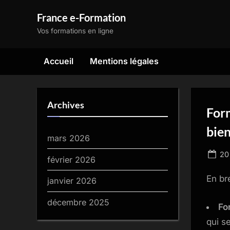
Skip
France e-Formation
to
Vos formations en ligne
content
Accueil
Mentions légales
Archives
Form
bie
mars 2026
Po
20
février 2026
on
En br
janvier 2026
décembre 2025
Fo
qui s