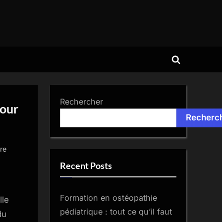
Toggle
search
form
Rechercher
pour
Recherc
sur
re
Formation
Recent Posts
manucure
russe
Formation en ostéopathie
cpf
lle
:
pédiatrique : tout ce qu’il faut
du