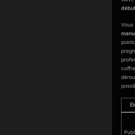
débu
Vous
manu
point
pragm
profe
coffr
dérou
possi
É
Publ