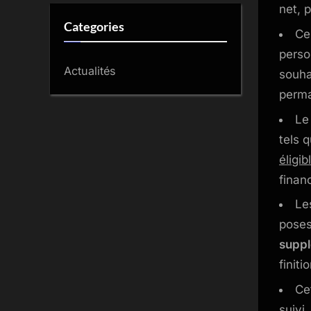
net, p
Categories
Ce
perso
Actualités
souha
perma
Le
tels 
éligi
finan
Le
poses
suppl
finiti
Ce
suivi