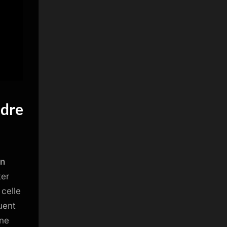
ndre
on
ter
 celle
uent
une