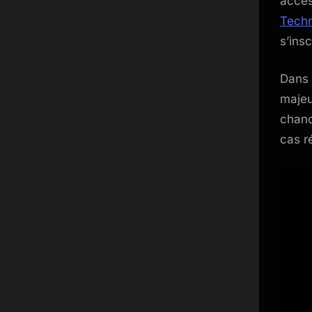
acces
Techn
s’ins
Dans 
majeu
chanc
cas r