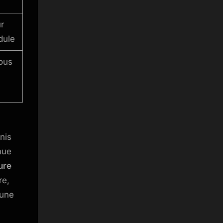
r
dule
ous
nis
nue
ure
re,
 une