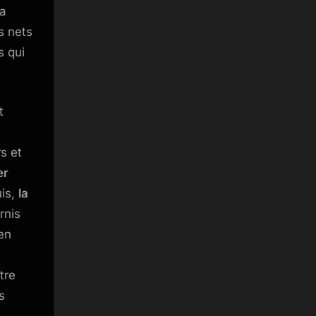
la
s nets
s qui
t
s et
er
uis,
la
rnis
en
tre
s