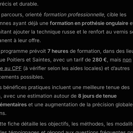
récis et durable.
 parcours, orienté
formation professionnelle
, cible les
nnes ayant déjà une
formation en prothésie ongulaire
e
itant ajouter la technique russe et le renfort au vernis 
nent à leur offre.
 programme prévoit
7 heures
de formation, dans des lie
que Poitiers et Saintes, avec un tarif de
280 €
, mais
non
ble au CPF
(à vérifier selon les aides locales) et d’autres
cements possibles.
s bénéfices pratiques incluent une meilleure tenue des
, avec une estimation autour de
8 jours de tenue
émentaires
et une augmentation de la précision globale
ons.
tte fiche détaille les objectifs, les méthodes, les modali
, les témoignages et répond aux questions fréquentes p