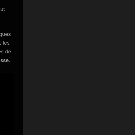
ut
iques
t les
és de
usse
.