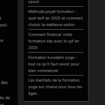
tout
savoir
savoir
Méthode poyet formation :
pour
quel tarif en 2025 et comment
t
bien
débuter
choisir la meilleure option
semi-
Comment financer votre
ux
formation btp avec le cpf en
2025
Formation kundalini yoga :
tout ce qu’il faut savoir pour
bien commencer
Les bienfaits de la formation
 des
yoga sur chaise pour tous les
âges
tés de
our