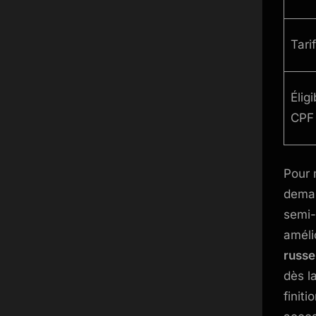
Tarif
Éligi
CPF
Pour 
deman
semi-
améli
russe
dès l
finit