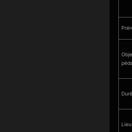
Prér
Obje
péd
Dur
Lieu