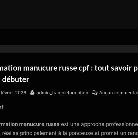
ation manucure russe cpf : tout savoir 
n débuter
sted
By
 février 2026
admin_franceeformation
Aucun commentai
ef
rmation manucure russe
est une approche professionne
e réalise principalement à la ponceuse et promet un ren