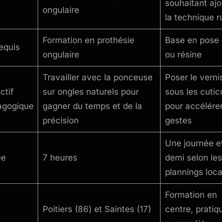
souhaitant ajo
ongulaire
la technique r
Formation en prothésie
Base en pose 
equis
ongulaire
ou résine
Travailler avec la ponceuse
Poser le verni
ctif
sur ongles naturels pour
sous les cutic
agogique
gagner du temps et de la
pour accélérer
précision
gestes
Une journée e
ée
7 heures
demi selon les
plannings loc
Formation en
Poitiers (86) et Saintes (17)
centre, pratiq