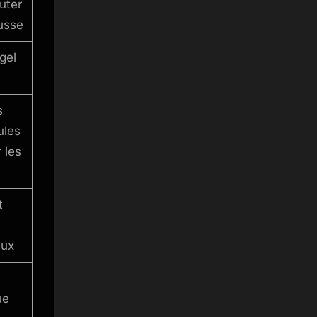
uter
usse
gel
s
ules
 les
t
aux
ue