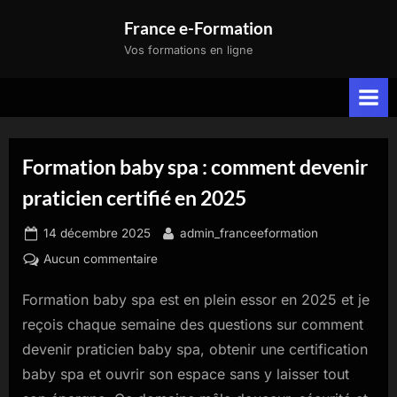
Skip
France e-Formation
to
Vos formations en ligne
content
Formation baby spa : comment devenir
praticien certifié en 2025
Posted
By
14 décembre 2025
admin_franceeformation
on
sur
Aucun commentaire
Formation
Formation baby spa est en plein essor en 2025 et je
baby
spa
reçois chaque semaine des questions sur comment
:
devenir praticien baby spa, obtenir une certification
comment
baby spa et ouvrir son espace sans y laisser tout
devenir