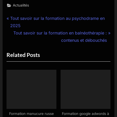
Actualités
Navigation
P
Tout savoir sur la formation au psychodrame en
r
2025
de
e
N
Tout savoir sur la formation en balnéothérapie :
l’article
v
e
contenus et débouchés
i
x
Related Posts
o
t
u
P
s
o
P
s
o
t
s
:
t
:
Formation manucure russe
Formation google adwords à