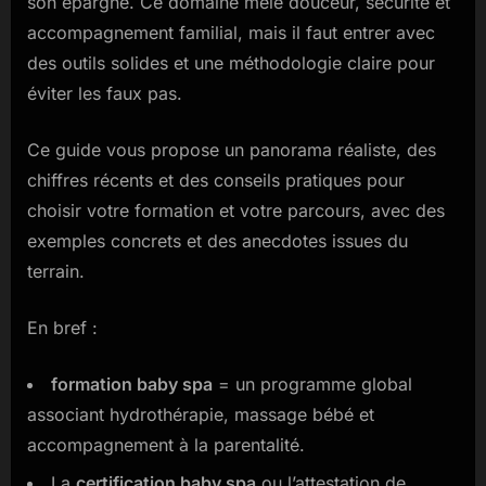
son épargne. Ce domaine mêle douceur, sécurité et
praticien
certifié
accompagnement familial, mais il faut entrer avec
en
des outils solides et une méthodologie claire pour
2025
éviter les faux pas.
Ce guide vous propose un panorama réaliste, des
chiffres récents et des conseils pratiques pour
choisir votre formation et votre parcours, avec des
exemples concrets et des anecdotes issues du
terrain.
En bref :
formation baby spa
= un programme global
associant hydrothérapie, massage bébé et
accompagnement à la parentalité.
La
certification baby spa
ou l’attestation de