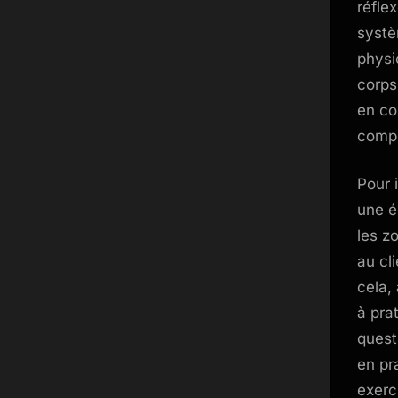
réflex
systè
physi
corps
en co
compr
Pour 
une é
les z
au cl
cela,
à pra
quest
en pr
exerc