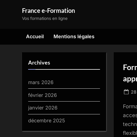
Skip
France e-Formation
to
Vos formations en ligne
content
Accueil
Mentions légales
Archives
Form
appr
mars 2026
Po
28
février 2026
on
Forma
janvier 2026
acces
décembre 2025
techn
flexi