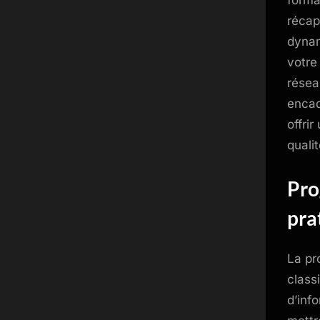
forma
récap
dynam
votre
résea
encad
offri
quali
Pro
pra
La pr
class
d’inf