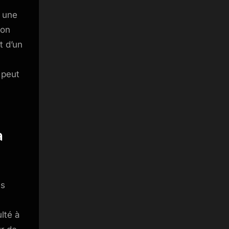
s une
lon
t d’un
 peut
a
ls
lté à