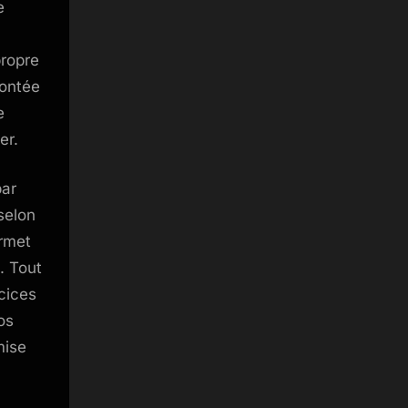
e
propre
montée
e
er.
par
selon
ermet
. Tout
cices
os
mise