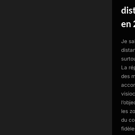
dis
en 
Je sa
dista
surto
La ré
des m
accom
visio
l’obj
les z
du co
fidèle