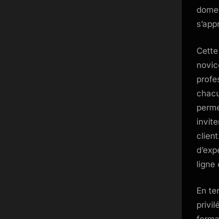
domes
s’app
Cette
novic
profe
chacu
perme
invit
clien
d’exp
ligne
En te
privi