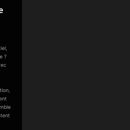
e
iel,
e ?
vec
tion,
ent
emble
stent