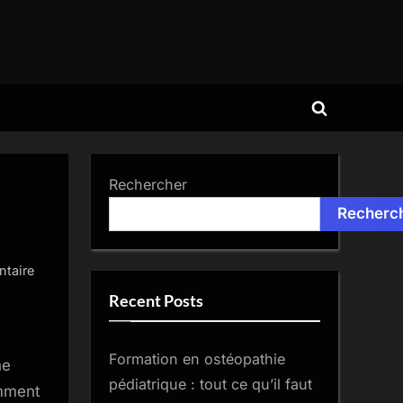
Toggle
search
form
Rechercher
Recherc
sur
taire
Formation
Recent Posts
réflexologie
plantaire
Formation en ostéopathie
à
ne
distance
pédiatrique : tout ce qu’il faut
omment