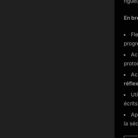
rigue
En br
Fle
progr
Ac
proto
Ac
réfle
Ut
écrit
Ap
la séc