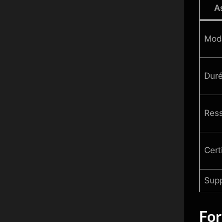
A
Moda
Dur
Res
Cert
Supp
For