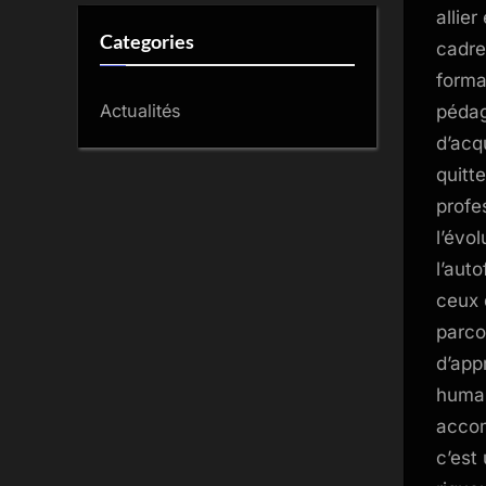
allie
Categories
cadre
forma
Actualités
pédag
d’acq
quitt
profe
l’évo
l’aut
ceux 
parco
d’app
humai
accom
c’est