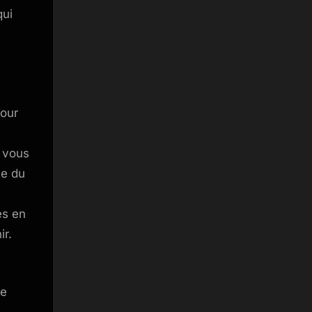
qui
Pour
 vous
te du
es en
ir.
Le