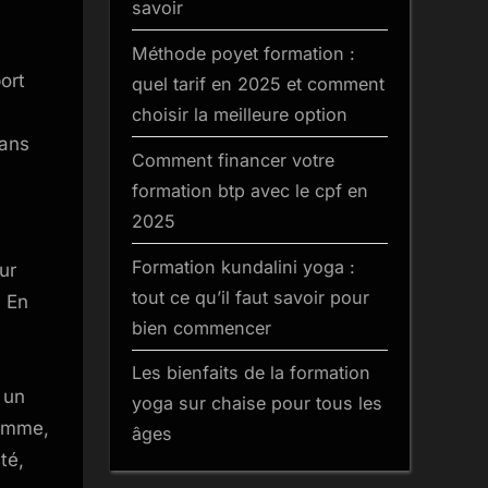
:
savoir
apprendre
Méthode poyet formation :
efficacement
ort
quel tarif en 2025 et comment
depuis
chez
choisir la meilleure option
soi
sans
Comment financer votre
formation btp avec le cpf en
2025
Formation kundalini yoga :
ur
tout ce qu’il faut savoir pour
. En
bien commencer
Les bienfaits de la formation
 un
yoga sur chaise pour tous les
somme,
âges
té,