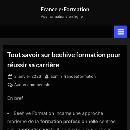
Skip
France e-Formation
to
Vos formations en ligne
content
Tout savoir sur beehive formation pour
réussir sa carrière
Posted
By
3 janvier 2026
admin_franceeformation
on
sur
Aucun commentaire
Tout
En bref
savoir
sur
beehive
Beehive Formation incarne une approche
formation
moderne de la
formation professionnelle
centrée
pour
sur l’
apprentissage
tout au long de la vie et sur