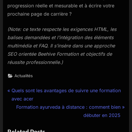
progression réelle et mesurable et à écrire votre
prochaine page de carrière ?
(Note: ce texte respecte les exigences HTML, les
balises demandées et l’intégration des éléments
multimédia et FAQ. Il s’insère dans une approche
SEO orientée Beehive Formation et objectifs de
réussite professionnelle.)
Actualités
Navigation
P
Quels sont les avantages de suivre une formation
r
avec acer
de
e
N
Formation ayurveda à distance : comment bien
l’article
v
e
débuter en 2025
i
x
Related Posts
o
t