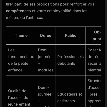
tirer parti de ses propositions pour renforcer vos
compétences
et votre employabilité dans les
métiers de l’enfance.
Objecti
Thème
Durée
Public
princip
Les
Demi-
Poser les 
fondamentaux
journée
Professionnels
de l’éducat
de la petite
+
débutants
sécurité et
enfance
modules
bientraita
Structure
Demi-
d’accueil, 
Qualité de
journée
Éducateurs et
libres,
l’accueil du
+
assistants
apprentis
jeune enfant