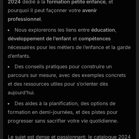
2024
dédié à la
formation petite enfance
, et
enfance
pourquoi il peut façonner votre
avenir
2024
professionnel
.
pour
préparer
Nous explorerons les liens entre
éducation
,
votre
développement de l’enfant
et
compétences
avenir
nécessaires pour les métiers de l’enfance et la garde
d’enfants.
Des conseils pratiques pour construire un
parcours sur mesure, avec des exemples concrets
et des ressources utiles pour s’orienter dès
aujourd’hui.
Des aides à la planification, des options de
formation en demi-journées, et des pistes pour
progresser sans sacrifier votre vie quotidienne.
Le sujet est dense et passionnant: le catalogue 2024