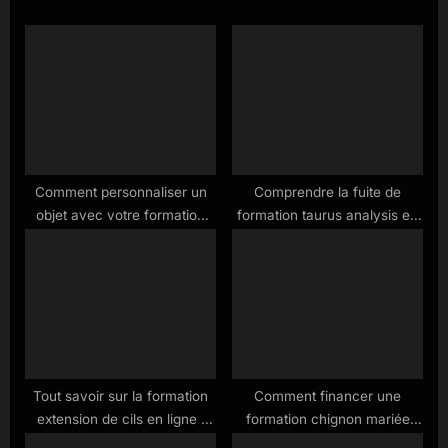
P
o
o
s
s
t
t
:
:
Comment personnaliser un
Comprendre la fuite de
objet avec votre formation
formation taurus analysis en
cpf en 2025
2025
Tout savoir sur la formation
Comment financer une
extension de cils en ligne :
formation chignon mariée
guide complet pour débutants
avec le cpf en 2025