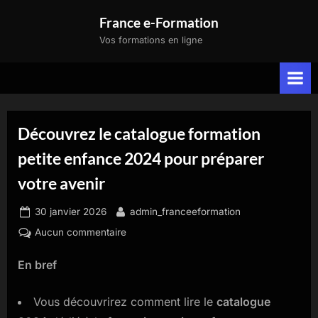
Skip
France e-Formation
to
Vos formations en ligne
content
Découvrez le catalogue formation
petite enfance 2024 pour préparer
votre avenir
Posted
By
30 janvier 2026
admin_franceeformation
on
sur
Aucun commentaire
Découvrez
En bref
le
catalogue
formation
Vous découvrirez comment lire le
catalogue
petite