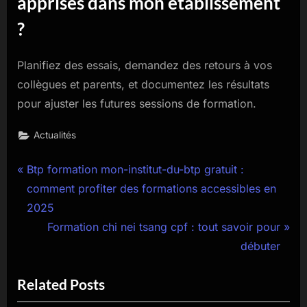
apprises dans mon établissement
?
Planifiez des essais, demandez des retours à vos
collègues et parents, et documentez les résultats
pour ajuster les futures sessions de formation.
Actualités
Navigation
P
Btp formation mon-institut-du-btp gratuit :
r
comment profiter des formations accessibles en
de
e
2025
l’article
v
N
Formation chi nei tsang cpf : tout savoir pour
i
e
débuter
o
x
Related Posts
u
t
s
P