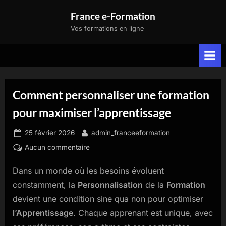
Skip
France e-Formation
to
Vos formations en ligne
content
Comment personnaliser une formation
pour maximiser l’apprentissage
Posted
By
25 février 2026
admin_franceeformation
on
sur
Aucun commentaire
Comment
Dans un monde où les besoins évoluent
personnaliser
une
constamment, la
Personnalisation
de la
Formation
formation
devient une condition sine qua non pour optimiser
pour
l’Apprentissage
. Chaque apprenant est unique, avec
maximiser