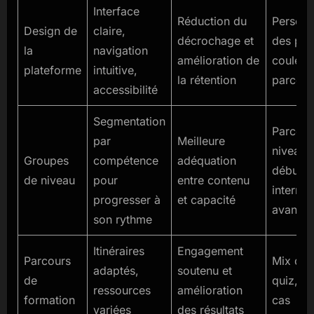
Interface
Réduction du
Personn
Design de
claire,
décrochage et
des pal
la
navigation
amélioration de
couleur
plateforme
intuitive,
la rétention
parcour
accessibilité
Segmentation
Parcour
par
Meilleure
niveaux
Groupes
compétence
adéquation
débutan
de niveau
pour
entre contenu
interméd
progresser à
et capacité
avancé
son rythme
Itinéraires
Engagement
Parcours
Mix de 
adaptés,
soutenu et
de
quiz, é
ressources
amélioration
formation
cas
variées
des résultats