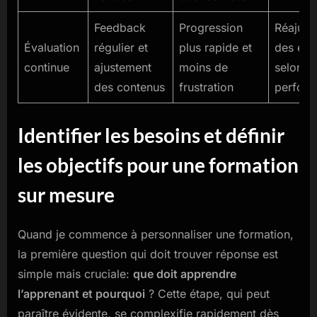
Feedback
Progression
Réajust
Évaluation
régulier et
plus rapide et
des exe
continue
ajustement
moins de
selon le
des contenus
frustration
perfor
Identifier les besoins et définir
les objectifs pour une formation
sur mesure
Quand je commence à personnaliser une formation,
la première question qui doit trouver réponse est
simple mais cruciale:
que doit apprendre
l’apprenant et pourquoi
? Cette étape, qui peut
paraître évidente, se complexifie rapidement dès