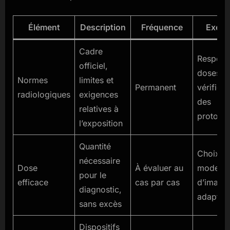
Élément
Description
Fréquence
Exemp
Cadre
Respect
officiel,
doses,
Normes
limites et
Permanent
vérificat
radiologiques
exigences
des
relatives à
protoco
l’exposition
Quantité
Choix d
nécessaire
Dose
À évaluer au
mode
pour le
efficace
cas par cas
d’imager
diagnostic,
adapté
sans excès
Dispositifs