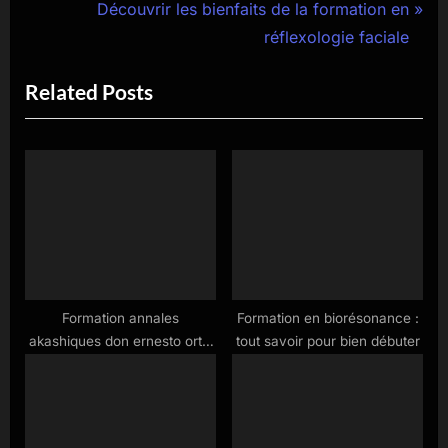
de
e
N
Découvrir les bienfaits de la formation en
l’article
v
e
réflexologie faciale
i
x
Related Posts
o
t
u
P
s
o
P
s
o
t
s
:
t
:
Formation annales
Formation en biorésonance :
akashiques don ernesto ortiz
tout savoir pour bien débuter
: découvrez les clés pour
accéder à vos mémoires
spirituelles