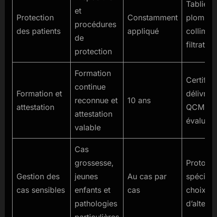
Tabliers
et
Protection
Constamment
plombés
procédures
des patients
appliqué
collimat
de
filtration
protection
Formation
Certifica
continue
Formation et
délivré 
reconnue et
10 ans
attestation
QCM et
attestation
évaluati
valable
Cas
grossesse,
Protoco
Gestion des
jeunes
Au cas par
spécifiq
cas sensibles
enfants et
cas
choix
pathologies
d’alterna
particulières