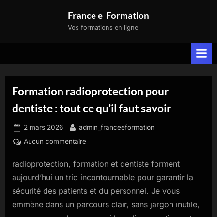
Skip
France e-Formation
to
Vos formations en ligne
content
Formation radioprotection pour
dentiste : tout ce qu’il faut savoir
Posted
By
2 mars 2026
admin_franceeformation
on
sur
Aucun commentaire
Formation
radioprotection, formation et dentiste forment
radioprotection
pour
aujourd’hui un trio incontournable pour garantir la
dentiste
sécurité des patients et du personnel. Je vous
:
emmène dans un parcours clair, sans jargon inutile,
tout