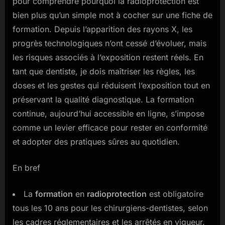
pour comprendre pourquoi la radioprotection est
ce
qu’il
bien plus qu’un simple mot à cocher sur une fiche de
faut
formation. Depuis l’apparition des rayons X, les
savoir
progrès technologiques n’ont cessé d’évoluer, mais
les risques associés à l’exposition restent réels. En
tant que dentiste, je dois maîtriser les règles, les
doses et les gestes qui réduisent l’exposition tout en
préservant la qualité diagnostique. La formation
continue, aujourd’hui accessible en ligne, s’impose
comme un levier efficace pour rester en conformité
et adopter des pratiques sûres au quotidien.
En bref
La
formation
en
radioprotection
est obligatoire
tous les 10 ans pour les chirurgiens-dentistes, selon
les cadres réglementaires et les arrêtés en vigueur.