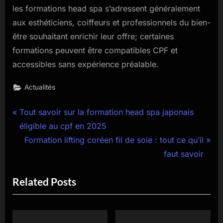
les formations head spa s’adressent généralement
aux esthéticiens, coiffeurs et professionnels du bien-
être souhaitant enrichir leur offre; certaines
formations peuvent être compatibles CPF et
accessibles sans expérience préalable.
Actualités
Navigation
P
Tout savoir sur la formation head spa japonais
r
éligible au cpf en 2025
de
e
N
Formation lifting coréen fil de soie : tout ce qu’il
l’article
v
e
faut savoir
i
x
Related Posts
o
t
u
P
s
o