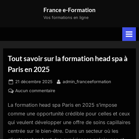
Skip
France e-Formation
to
Vos formations en ligne
content
Tout savoir sur la formation head spa à
Paris en 2025
Posted
By
21 décembre 2025
admin_franceeformation
on
sur
Aucun commentaire
Tout
La formation head spa Paris en 2025 s’impose
savoir
sur
comme une opportunité crédible pour celles et ceux
la
qui veulent développer une offre de soins capillaires
formation
centrée sur le bien-être. Dans un secteur où les
head